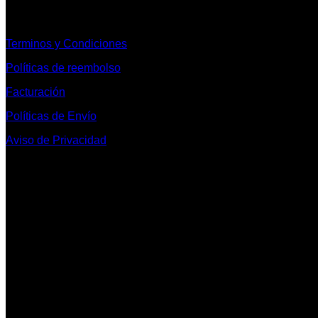
Informacion Legal y Soporte
Terminos y Condiciones
Políticas de reembolso
Facturación
Políticas de Envío
Aviso de Privacidad
Contacto y Redes Sociales
Telefonos de Contacto 33 36153128 y 33 38258014
Whats App de Contacto 33 23851294
Nuestro Show Room:
Av. Vallarta 3233 Int. 10-D
Col. Vallarta Poniente
44110
Guadalajara, Jal.