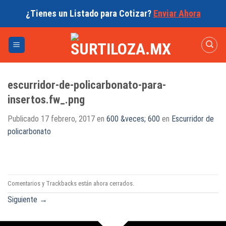
Skip
¿Tienes un Listado para Cotizar?
Enviar Ahora
to
content
escurridor-de-policarbonato-para-
insertos.fw_.png
Publicado
17 febrero, 2017
en
600 &veces; 600
en
Escurridor de
policarbonato
Comentarios y Trackbacks están ahora cerrados.
Siguiente
→