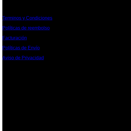
Informacion Legal y Soporte
Terminos y Condiciones
Políticas de reembolso
Facturación
Políticas de Envío
Aviso de Privacidad
Contacto y Redes Sociales
Telefonos de Contacto 33 36153128 y 33 38258014
Whats App de Contacto 33 23851294
Nuestro Show Room:
Av. Vallarta 3233 Int. 10-D
Col. Vallarta Poniente
44110
Guadalajara, Jal.