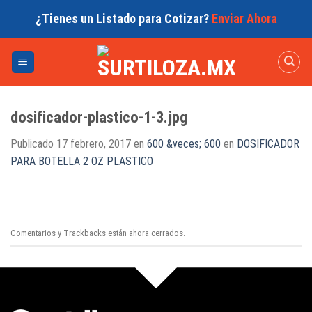
Skip
¿Tienes un Listado para Cotizar?
Enviar Ahora
to
content
dosificador-plastico-1-3.jpg
Publicado
17 febrero, 2017
en
600 &veces; 600
en
DOSIFICADOR
PARA BOTELLA 2 OZ PLASTICO
Comentarios y Trackbacks están ahora cerrados.