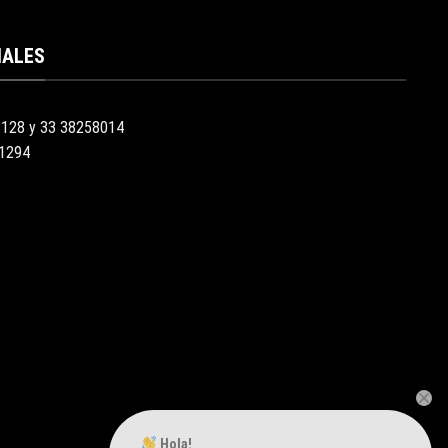
IALES
3128 y 33 38258014
51294
Hola!