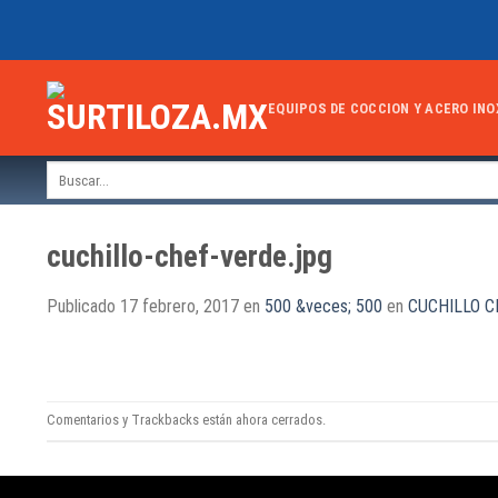
Skip
to
content
EQUIPOS DE COCCION Y ACERO INO
Buscar
por:
cuchillo-chef-verde.jpg
Publicado
17 febrero, 2017
en
500 &veces; 500
en
CUCHILLO C
Comentarios y Trackbacks están ahora cerrados.