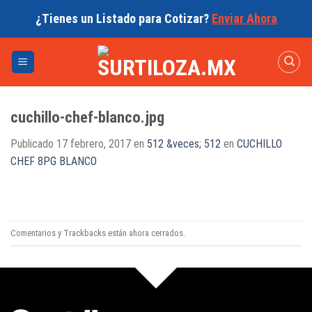
Skip
¿Tienes un Listado para Cotizar?
Enviar Ahora
to
content
cuchillo-chef-blanco.jpg
Publicado
17 febrero, 2017
en
512 &veces; 512
en
CUCHILLO
CHEF 8PG BLANCO
Comentarios y Trackbacks están ahora cerrados.