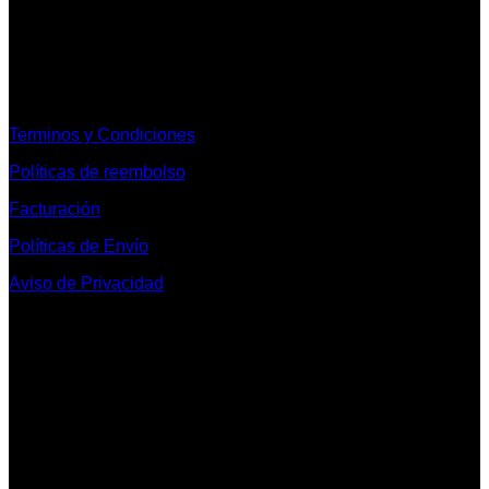
Informacion Legal y Soporte
Terminos y Condiciones
Políticas de reembolso
Facturación
Políticas de Envío
Aviso de Privacidad
Contacto y Redes Sociales
Telefonos de Contacto 33 36153128 y 33 38258014
Whats App de Contacto 33 23851294
Nuestro Show Room:
Av. Vallarta 3233 Int. 10-D
Col. Vallarta Poniente
44110