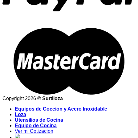
Copyright 2026 ©
Surtiloza
Equipos de Coccion y Acero Inoxidable
Loza
Utensilios de Cocina
Equipo de Cocina
Ver mi Cotizacion