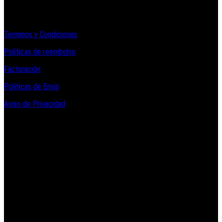
Informacion Legal y Soporte
Terminos y Condiciones
Políticas de reembolso
Facturación
Políticas de Envío
Aviso de Privacidad
Contacto y Redes Sociales
Telefonos de Contacto 33 36153128 y 33 38258014
Whats App de Contacto 33 23851294
Nuestro Show Room:
Av. Vallarta 3233 Int. 10-D
Col. Vallarta Poniente
44110
Guadalajara, Jal.