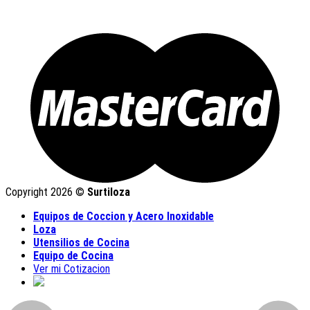
Copyright 2026 ©
Surtiloza
Equipos de Coccion y Acero Inoxidable
Loza
Utensilios de Cocina
Equipo de Cocina
Ver mi Cotizacion