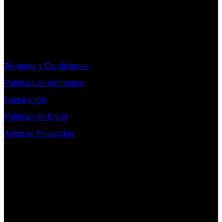
Informacion Legal y Soporte
Terminos y Condiciones
Políticas de reembolso
Facturación
Políticas de Envío
Aviso de Privacidad
Contacto y Redes Sociales
Telefonos de Contacto 33 36153128 y 33 38258014
Whats App de Contacto 33 23851294
Nuestro Show Room:
Av. Vallarta 3233 Int. 10-D
Col. Vallarta Poniente