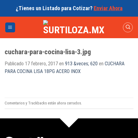
Skip
¿Tienes un Listado para Cotizar?
Enviar Ahora
to
content
cuchara-para-cocina-lisa-3.jpg
Publicado
17 febrero, 2017
en
913 &veces; 620
en
CUCHARA
PARA COCINA LISA 18PG ACERO INOX
Comentarios y Trackbacks están ahora cerrados.