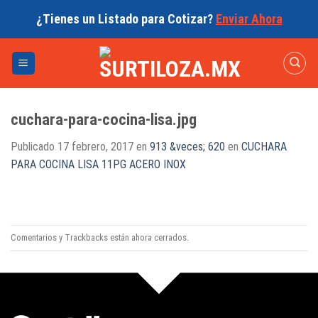
Skip
¿Tienes un Listado para Cotizar?
Enviar Ahora
to
content
cuchara-para-cocina-lisa.jpg
Publicado
17 febrero, 2017
en
913 &veces; 620
en
CUCHARA
PARA COCINA LISA 11PG ACERO INOX
Comentarios y Trackbacks están ahora cerrados.