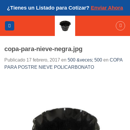
Skip
¿Tienes un Listado para Cotizar?
Enviar Ahora
to
content
copa-para-nieve-negra.jpg
Publicado
17 febrero, 2017
en
500 &veces; 500
en
COPA
PARA POSTRE NIEVE POLICARBONATO