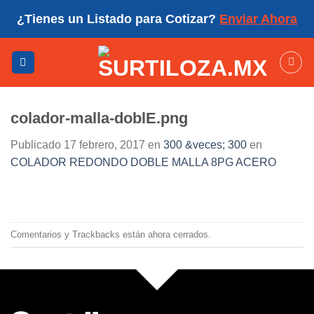
Skip
¿Tienes un Listado para Cotizar?
Enviar Ahora
to
content
colador-malla-doblE.png
Publicado
17 febrero, 2017
en
300 &veces; 300
en
COLADOR REDONDO DOBLE MALLA 8PG ACERO
Comentarios y Trackbacks están ahora cerrados.