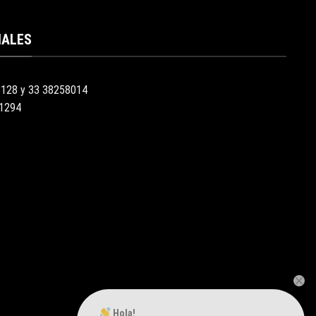
IALES
3128 y 33 38258014
51294
Hola!