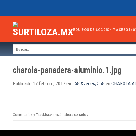
Skip
to
content
EQUIPOS DE COCCION Y ACERO INO
Buscar
por:
charola-panadera-aluminio.1.jpg
Publicado
17 febrero, 2017
en
558 &veces; 558
en
CHAROLA AL
Comentarios y Trackbacks están ahora cerrados.