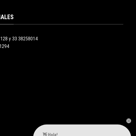
IALES
3128 y 33 38258014
51294
👋 Hola!