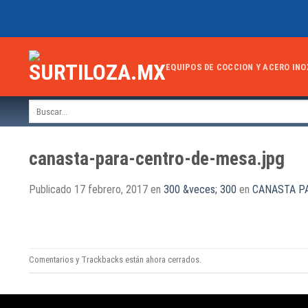
Skip
to
content
EQUIPOS DE COCCION Y ACERO INO
Buscar
por:
canasta-para-centro-de-mesa.jpg
Publicado
17 febrero, 2017
en
300 &veces; 300
en
CANASTA P
Comentarios y Trackbacks están ahora cerrados.