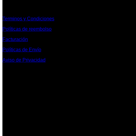
Informacion Legal y Soporte
Terminos y Condiciones
Políticas de reembolso
Facturación
Políticas de Envío
Aviso de Privacidad
Contacto y Redes Sociales
Telefonos de Contacto 33 36153128 y 33 38258014
Whats App de Contacto 33 23851294
Nuestro Show Room:
Av. Vallarta 3233 Int. 10-D
Col. Vallarta Poniente
44110
Guadalajara, Jal.