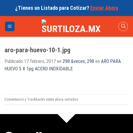
Skip
¿Tienes un Listado para Cotizar?
Enviar Ahora
to
content
aro-para-huevo-10-1.jpg
Publicado
17 febrero, 2017
en
298 &veces; 298
en
ARO PARA
HUEVO 5 X 1pg ACERO INOXIDABLE
Comentarios y Trackbacks están ahora cerrados.